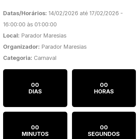
Datas/Horários:
14/02/2026 até 17/02/2026 -
16:00:00 às 01:00:00
Local:
Parador Maresias
Organizador:
Parador Maresias
Categoria:
Carnaval
00
00
DIAS
HORAS
00
00
MINUTOS
SEGUNDOS