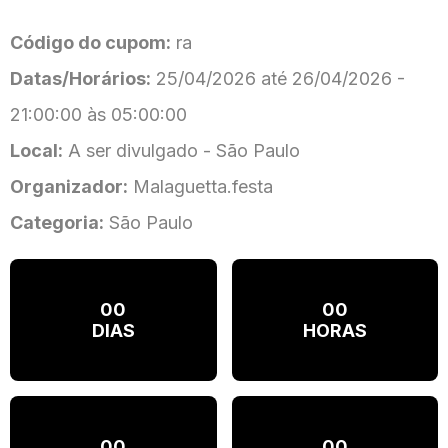
Código do cupom:
ra
Datas/Horários:
25/04/2026 até 26/04/2026 -
21:00:00 às 05:00:00
Local:
A ser divulgado - São Paulo
Organizador:
Malaguetta.festa
Categoria:
São Paulo
00
00
DIAS
HORAS
00
00