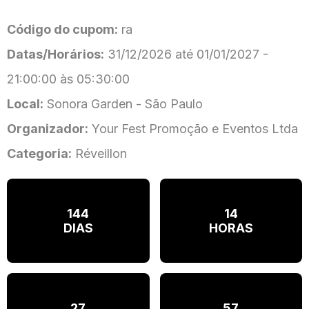
Código do cupom:
ra
Datas/Horários:
31/12/2026 até 01/01/2027 -
21:00:00 às 05:30:00
Local:
Sonora Garden - São Paulo
Organizador:
Your Fest Promoção e Eventos Ltda
Categoria:
Réveillon
144
14
DIAS
HORAS
27
57