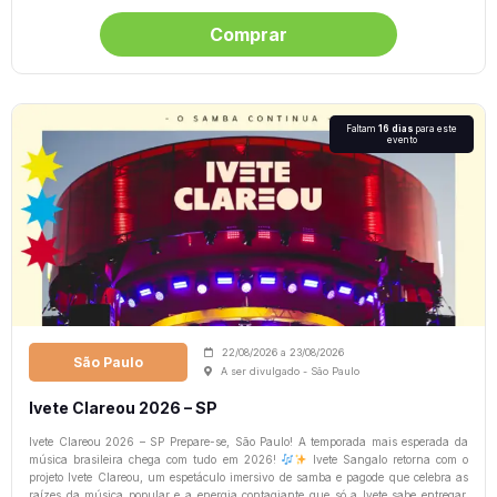
Comprar
Faltam
16 dias
para este
evento
22/08/2026
a
23/08/2026
São Paulo
A ser divulgado - São Paulo
Ivete Clareou 2026 – SP
Ivete Clareou 2026 – SP Prepare-se, São Paulo! A temporada mais esperada da
música brasileira chega com tudo em 2026!
Ivete Sangalo retorna com o
projeto Ivete Clareou, um espetáculo imersivo de samba e pagode que celebra as
raízes da música popular e a energia contagiante que só a Ivete sabe entregar.