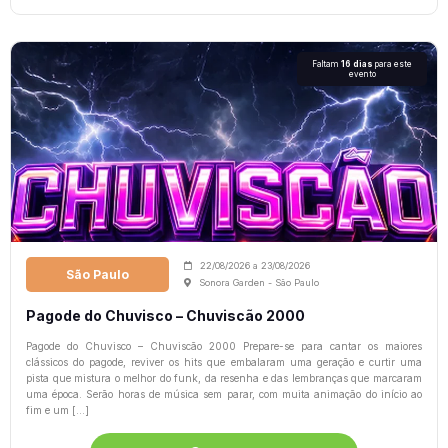
Faltam
16 dias
para este
evento
22/08/2026
a
23/08/2026
São Paulo
Sonora Garden - São Paulo
Pagode do Chuvisco – Chuviscão 2000
Pagode do Chuvisco – Chuviscão 2000 Prepare-se para cantar os maiores
clássicos do pagode, reviver os hits que embalaram uma geração e curtir uma
pista que mistura o melhor do funk, da resenha e das lembranças que marcaram
uma época. Serão horas de música sem parar, com muita animação do início ao
fim e um […]