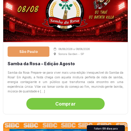
08/08/2026
a
09/08/2026
São Paulo
Sonora Garden - SP
Samba da Rosa – Edição Agosto
Samba da Rosa Prepare-se para viver mais uma edição inesquecível do Samba da
Rosa! Em Agosto, a festa chega com aquela mistura perfeita de roda de samba,
energia contagiante e um público que transforma cada encontro em uma
experiência única. Vibe vai tomar conta do começo ao fim, reunindo gente bonita,
música de qualidade e […]
Comprar
Faltam
09 dias
para