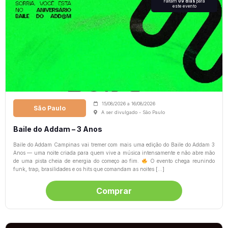
Faltam
09 dias
para
este evento
15/08/2026
a
16/08/2026
São Paulo
A ser divulgado - São Paulo
Baile do Addam – 3 Anos
Baile do Addam Campinas vai tremer com mais uma edição do Baile do Addam 3
Anos — uma noite criada para quem vive a música intensamente e não abre mão
de uma pista cheia de energia do começo ao fim.
O evento chega reunindo
funk, trap, brasilidades e os hits que comandam as noites […]
Comprar