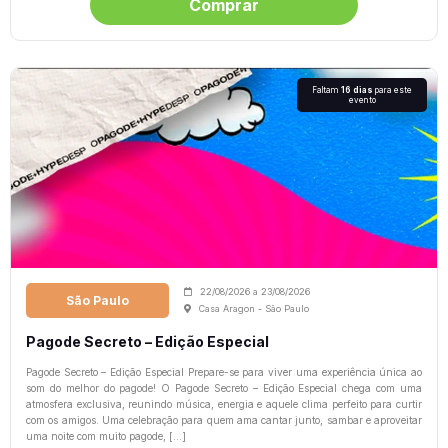
Comprar
Faltam
16 dias
para este
evento
22/08/2026
a
23/08/2026
São Paulo
Casa Aragon - São Paulo
Pagode Secreto – Edição Especial
Pagode Secreto – Edição Especial Prepare-se para viver uma experiência única ao
som do melhor do pagode! O Pagode Secreto – Edição Especial chega com uma
atmosfera exclusiva, reunindo música, energia e aquele clima perfeito para curtir
com os amigos. Uma celebração para quem ama cantar junto, sambar e aproveitar
uma noite com muito pagode, […]