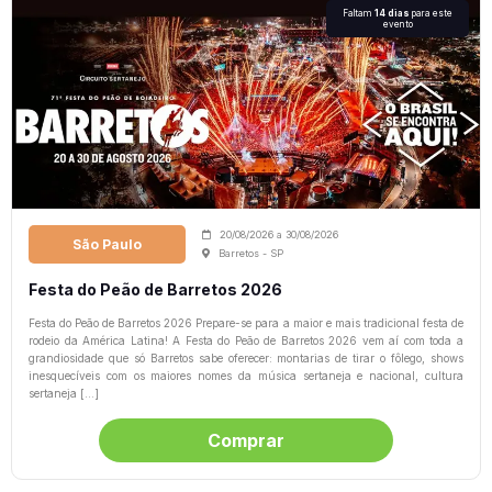
Faltam
14 dias
para este
evento
20/08/2026
a
30/08/2026
São Paulo
Barretos - SP
Festa do Peão de Barretos 2026
Festa do Peão de Barretos 2026 Prepare-se para a maior e mais tradicional festa de
rodeio da América Latina! A Festa do Peão de Barretos 2026 vem aí com toda a
grandiosidade que só Barretos sabe oferecer: montarias de tirar o fôlego, shows
inesquecíveis com os maiores nomes da música sertaneja e nacional, cultura
sertaneja […]
Comprar