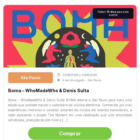
Faltam
16 dias
para este
evento
22/08/2026
a
23/08/2026
São Paulo
A ser divulgado - São Paulo
Boma – WhoMadeWho & Denis Sulta
Boma – WhoMadeWho & Denis Sulta BOMA retorna a São Paulo para mais uma
edição que promete marcar o calendário da música eletrônica. Conhecida por criar
experiências imersivas e conectar amantes da música em eventos memoráveis, a
label apresenta o projeto The Moment em uma celebração que une sonoridade
sofisticada, produção de alto nível e […]
Comprar