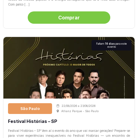
Com palco […]
Comprar
Faltam
16 dias
para este
evento
22/08/2026
a
23/08/2026
São Paulo
Allianz Parque - São Paulo
Festival Histórias – SP
Festival Histórias – SP Vem aí o evento do ano que vai marcar gerações! Prepare-se
para viver experiências inesquecíveis no Festival Histórias — um encontro de