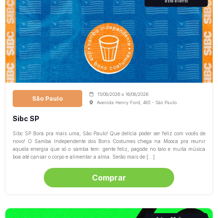
este evento
15/08/2026
a
16/08/2026
São Paulo
Avenida Henry Ford, 485 - São Paulo
Sibc SP
Sibc SP Bora pra mais uma, São Paulo! Que delícia poder ser feliz com vocês de
novo! O Samba Independente dos Bons Costumes chega na Mooca pra reunir
aquela energia que só o samba tem: gente feliz, pagode no talo e muita música
boa até cansar o corpo e alimentar a alma. Serão mais de […]
Comprar