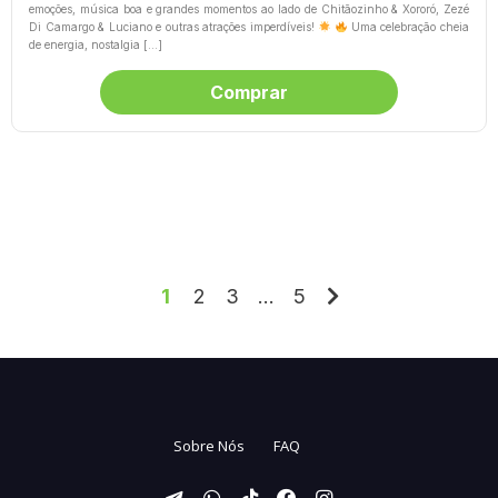
emoções, música boa e grandes momentos ao lado de Chitãozinho & Xororó, Zezé
Di Camargo & Luciano e outras atrações imperdíveis!
Uma celebração cheia
de energia, nostalgia […]
Comprar
1
2
3
…
5
Sobre Nós
FAQ