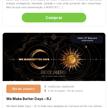
energia contagiante, liberdade, conexão e uma pista pulsando até o amanhecer.
Mais do que uma comemoração, o MIXED BY […]
Comprar
Faltam
27 dias
para
este evento
05/09/2026
a
06/09/2026
Rio de Janeiro
A ser divulgado - Rio de Janeiro
We Make Better Days – RJ
We Make Better Days – RJ A festa mais desejada do Carnaval do Rio nos últimos