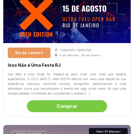
15/08/2026
a
16/08/2026
Rio de Janeiro
A ser definido - Rio de Janeiro
Isso Não é Úma Festa RJ
Isso Não é Uma Festa RJ Prepare-se para viver uma noite que desafia
expectativas. A ISSO NÃO É UMA FESTA retorna com mais uma edição de sua
experiência imersiva, reunindo música, cenografia, performances e uma
atmosfera única que transformam o evento em algo muito maior do que uma
simples balada. Conhecida por surpreender o público […]
Comprar
Faltam
07 dias
para