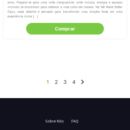
anos. Prepare-se para uma noite inesquecível, onde música, energia e pessoas
incríveis se encontram para celebrar a vida como ela merece. Na We Make Better
Days, cada detalhe é pensado para transformar uma simples festa em uma
experiência única […]
Comprar
1
2
3
4
Sobre Nós
FAQ