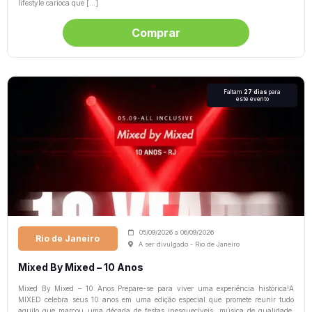
lifestyle carioca que […]
Comprar
Faltam
27 dias
para
este evento
05/09/2026
a
06/09/2026
Rio de Janeiro
A ser divulgado - Rio de Janeiro
Mixed By Mixed – 10 Anos
Mixed By Mixed – 10 Anos Prepare-se para viver uma experiência histórica!A
MIXED celebra seus 10 anos em uma edição especial que promete reunir tudo
aquilo que marcou uma década de festas inesquecíveis: música de qualidade,