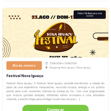
Faltam
14 dias
para este
evento
23/08/2026
a
24/08/2026
Rio de Janeiro
Shopping Nova Iguaçu | Nova Iguaçu
Festival Nova Iguaçu
Festival Nova Iguaçu O Festival Nova Iguaçu promete transformar a cidade em
palco de uma experiência inesquecível, reunindo música, energia e um público
pronto para viver momentos intensos do começo ao fim. Com uma programação
que mistura grandes atrações, diferentes estilos musicaais e uma atmosfera
vibrante, o evento chega para entregar muito mais do que […]
Comprar