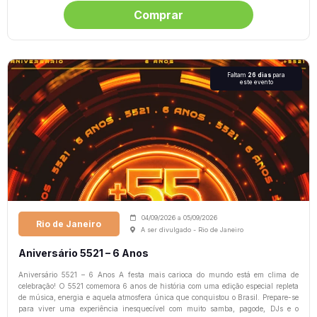
Comprar
Faltam
26 dias
para
este evento
04/09/2026
a
05/09/2026
Rio de Janeiro
A ser divulgado - Rio de Janeiro
Aniversário 5521 – 6 Anos
Aniversário 5521 – 6 Anos A festa mais carioca do mundo está em clima de
celebração! O 5521 comemora 6 anos de história com uma edição especial repleta
de música, energia e aquela atmosfera única que conquistou o Brasil. Prepare-se
para viver uma experiência inesquecível com muito samba, pagode, DJs e o