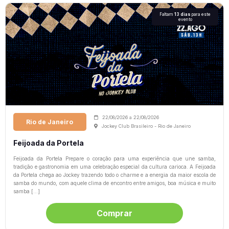
Faltam
13 dias
para este
evento
22/08/2026
a
22/08/2026
Rio de Janeiro
Jockey Club Brasileiro - Rio de Janeiro
Feijoada da Portela
Feijoada da Portela Prepare o coração para uma experiência que une samba,
tradição e gastronomia em uma celebração especial da cultura carioca. A Feijoada
da Portela chega ao Jockey trazendo todo o charme e a energia da maior escola de
samba do mundo, com aquele clima de encontro entre amigos, boa música e muito
samba […]
Comprar