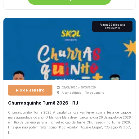
Faltam
20 dias
para
este evento
29/08/2026
a
30/08/2026
Rio de Janeiro
A ser definido - Rio de Janeiro
Churrasquinho Turnê 2026 – RJ
Churrasquinho Turnê 2026 A capital carioca vai ferver com a festa de pagode
mais aguardada do ano! O Menos é Mais desembarca no dia 29 de agosto de 2026
em Rio de Janeiro para a incrível edição da turnê Churrasquinho Turnê 2026.
Hits que não podem faltar como “P do Pecado”, “Aquele Lugar”, “Coração Partido”,
[…]