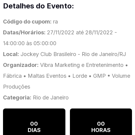
Detalhes do Evento:
Código do cupom:
ra
Datas/Horários:
27/11/2022 até 28/11/2022 -
14:00:00 às 05:00:00
Local:
Jockey Club Brasileiro - Rio de Janeiro/RJ
Organizador:
Vibra Marketing e Entretenimento •
Fábrica • Maltas Eventos • Lorde • GMP • Volume
Produções
Categoria:
Rio de Janeiro
00
00
DIAS
HORAS