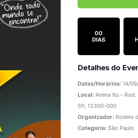
00
DIAS
Detalhes do Eve
Datas/Horários:
14/09/
Local:
Arena Itu - Rod.
SP, 13300-000
Organizador:
Rodeio d
Categoria:
São Paulo