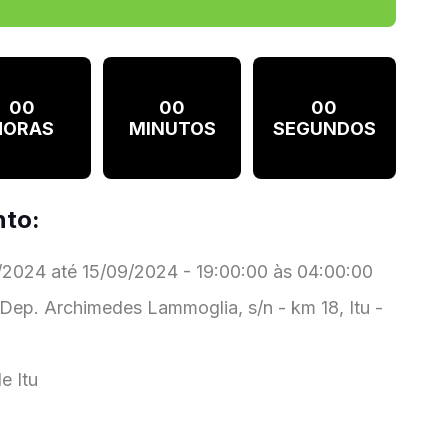
00
00
00
HORAS
MINUTOS
SEGUNDOS
nto:
2024 até 15/09/2024 - 19:00:00 às 04:00:00
 Dep. Archimedes Lammoglia, s/n - km 18, Itu -
e Itu