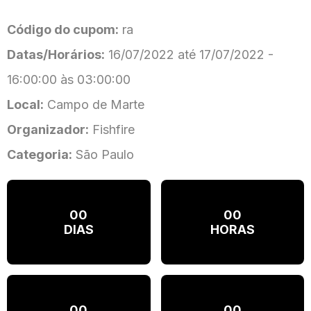
Código do cupom:
ra
Datas/Horários:
16/07/2022 até 17/07/2022 -
16:00:00 às 03:00:00
Local:
Campo de Marte
Organizador:
Fishfire
Categoria:
São Paulo
00
00
DIAS
HORAS
00
00