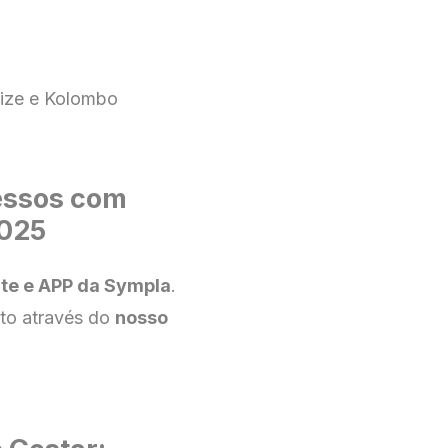
nize e Kolombo
essos com
2025
ite e APP da Sympla
.
to através do
nosso