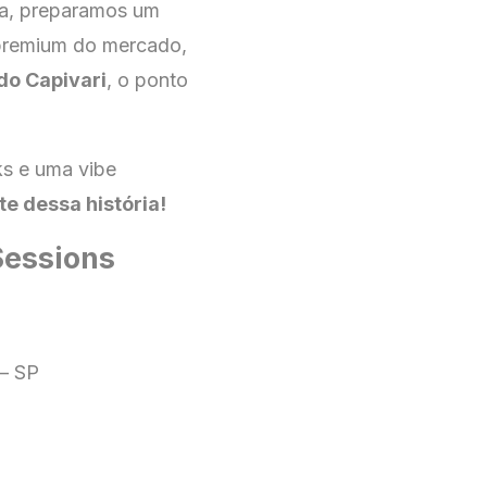
a, preparamos um
premium do mercado,
do Capivari
, o ponto
ks e uma vibe
e dessa história!
Sessions
– SP