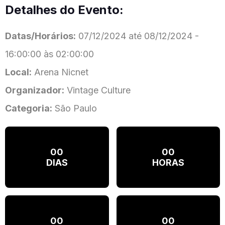
Detalhes do Evento:
Datas/Horários:
07/12/2024 até 08/12/2024 -
16:00:00 às 02:00:00
Local:
Arena Nicnet
Organizador:
Vintage Culture
Categoria:
São Paulo
00
00
DIAS
HORAS
00
00