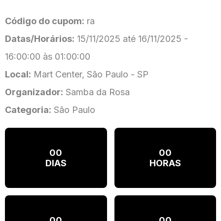
Código do cupom:
ra
Datas/Horários:
15/11/2025 até 16/11/2025 -
16:00:00 às 01:00:00
Local:
Mart Center, São Paulo - SP
Organizador:
Samba da Rosa
Categoria:
São Paulo
00
00
DIAS
HORAS
00
00