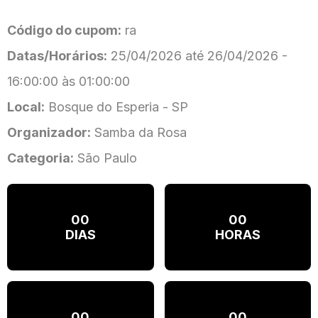
Código do cupom:
ra
Datas/Horários:
25/04/2026 até 26/04/2026 -
16:00:00 às 01:00:00
Local:
Bosque do Esperia - SP
Organizador:
Samba da Rosa
Categoria:
São Paulo
00
00
DIAS
HORAS
00
00