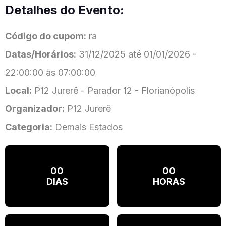
Detalhes do Evento:
Código do cupom:
ra
Datas/Horários:
31/12/2025 até 01/01/2026 -
22:00:00 às 07:00:00
Local:
P12 Jurerê - Parador 12 - Florianópolis
Organizador:
P12 Jurerê
Categoria:
Demais Estados
00
00
DIAS
HORAS