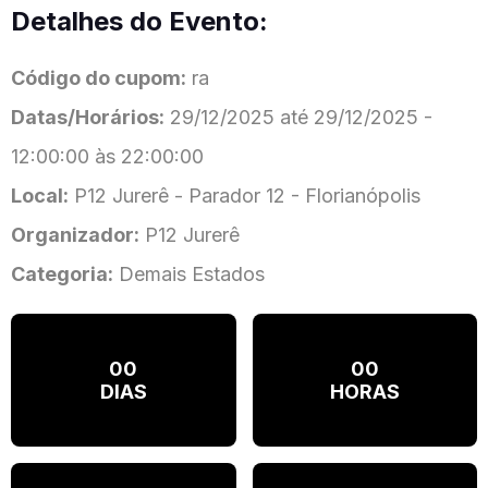
Detalhes do Evento:
Código do cupom:
ra
Datas/Horários:
29/12/2025 até 29/12/2025 -
12:00:00 às 22:00:00
Local:
P12 Jurerê - Parador 12 - Florianópolis
Organizador:
P12 Jurerê
Categoria:
Demais Estados
00
00
DIAS
HORAS