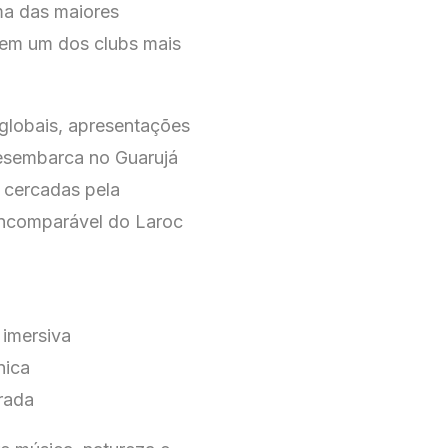
uma das maiores
 em um dos clubs mais
 globais, apresentações
sembarca no Guarujá
 cercadas pela
 incomparável do
Laroc
imersiva
nica
rada