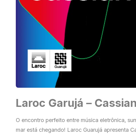
Laroc Garujá – Cassia
O encontro perfeito entre música eletrônica, sun
mar está chegando! Laroc Guarujá apresenta C