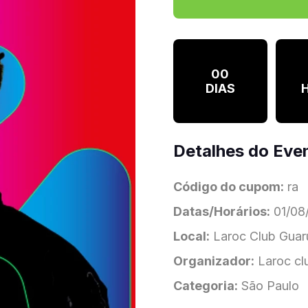
00
DIAS
Detalhes do Eve
Código do cupom:
ra
Datas/Horários:
01/08/
Local:
Laroc Club Guaru
Organizador:
Laroc cl
Categoria:
São Paulo