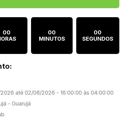
00
00
00
HORAS
MINUTOS
SEGUNDOS
nto:
2026 até 02/08/2026 - 16:00:00 às 04:00:00
já - Guarujá
ub