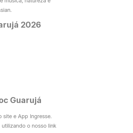
e música, natureza e
sian.
arujá 2026
oc Guarujá
no
site e App Ingresse
.
utilizando o nosso link