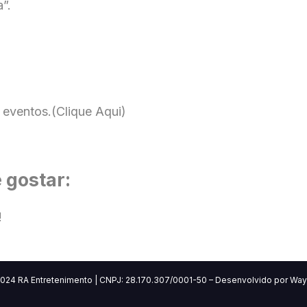
”.
 eventos.
(Clique Aqui)
 gostar:
!
2024
RA Entretenimento | CNPJ: 28.170.307/0001-50 – Desenvolvido por Way