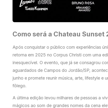
Como será a Chateau Sunset
Após conquistar o público com experiências ún
retorna em 2025 no Corpus Christi com uma ed
inesquecível. O evento, que já se consagrou c
aguardados de Campos do Jordão/SP, acontece 
junho e promete reunir música, arte, lifestyle e u
fôlego.
A última edição levou milhares de pessoas a v
mágicos ao som de grandes nomes da cena elet