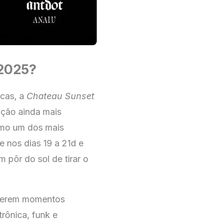
 2025?
icas, a
Chateau Sunset
ição ainda mais
omo um dos mais
nos dias 19 a 21d e
m pôr do sol de tirar o
iverem momentos
rônica, funk e