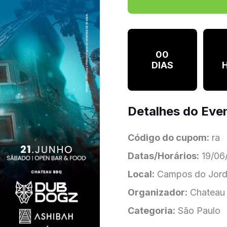
00
DIAS
Detalhes do Eve
Código do cupom:
ra
Datas/Horários:
19/06/
Local:
Campos do Jor
Organizador:
Chateau 
Categoria:
São Paulo