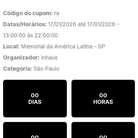
Código do cupom:
ra
Datas/Horários:
17/01/2026 até 17/01/2026 -
13:00:00 às 22:00:00
Local:
Memorial da América Latina - SP
Organizador:
Inhaus
Categoria:
São Paulo
00
00
DIAS
HORAS
00
00