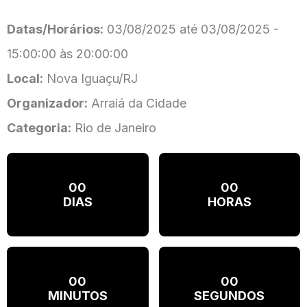
Datas/Horários:
03/08/2025 até 03/08/2025 -
15:00:00 às 20:00:00
Local:
Nova Iguaçu/RJ
Organizador:
Arraiá da Cidade
Categoria:
Rio de Janeiro
00
00
DIAS
HORAS
00
00
MINUTOS
SEGUNDOS