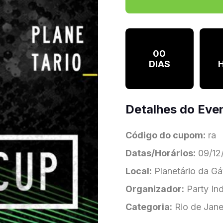
00
DIAS
Detalhes do Eve
Código do cupom:
ra
Datas/Horários:
09/12/
Local:
Planetário da Gá
Organizador:
Party Ind
Categoria:
Rio de Jane