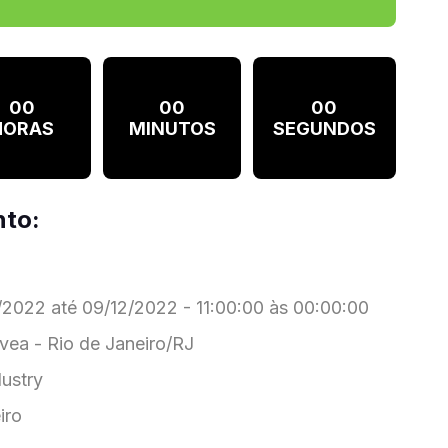
00
00
00
HORAS
MINUTOS
SEGUNDOS
nto:
2022 até 09/12/2022 - 11:00:00 às 00:00:00
vea - Rio de Janeiro/RJ
ustry
iro