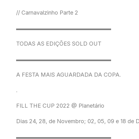
// Carnavalzinho Parte 2
▬▬▬▬▬▬▬▬▬▬▬▬▬▬▬▬▬
TODAS AS EDIÇÕES SOLD OUT
▬▬▬▬▬▬▬▬▬▬▬▬▬▬▬▬▬
A FESTA MAIS AGUARDADA DA COPA.
.
FILL THE CUP 2022 @ Planetário
Dias 24, 28, de Novembro; 02, 05, 09 e 18 de
▬▬▬▬▬▬▬▬▬▬▬▬▬▬▬▬▬