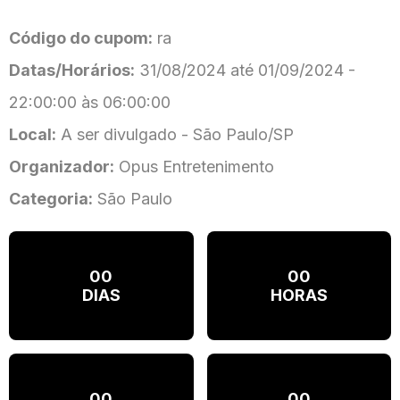
Código do cupom:
ra
Datas/Horários:
31/08/2024 até 01/09/2024 -
22:00:00 às 06:00:00
Local:
A ser divulgado - São Paulo/SP
Organizador:
Opus Entretenimento
Categoria:
São Paulo
00
00
DIAS
HORAS
00
00