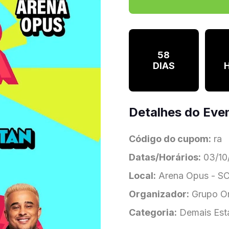
58
DIAS
Detalhes do Eve
Código do cupom:
ra
Datas/Horários:
03/10/
Local:
Arena Opus - S
Organizador:
Grupo O
Categoria:
Demais Est