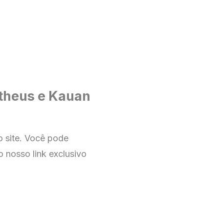
theus e Kauan
no
site
. Você pode
o nosso link exclusivo