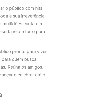
r o público com hits
oda a sua irreverência
m multidões cantarem
 sertanejo e forró para
blico pronto para viver
to para quem busca
ias. Reúna os amigos,
dançar e celebrar até o
a