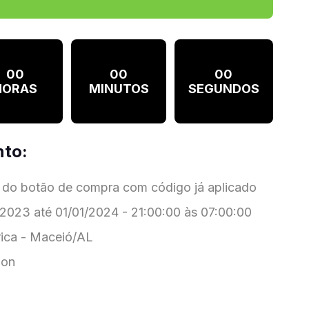
00
00
00
HORAS
MINUTOS
SEGUNDOS
nto:
 do botão de compra com código já aplicado
2023 até 01/01/2024 - 21:00:00 às 07:00:00
ica - Maceió/AL
ion