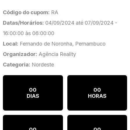
Código do cupom:
RA
Datas/Horários:
04/09/2024 até 07/09/2024 -
16:00:00 às 06:00:00
Local:
Fernando de Noronha, Pernambuco
Organizador:
Agência Reality
Categoria:
Nordeste
00
00
DIAS
HORAS
00
00