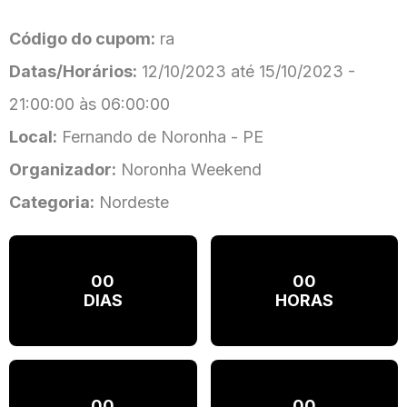
Código do cupom:
ra
Datas/Horários:
12/10/2023 até 15/10/2023 -
21:00:00 às 06:00:00
Local:
Fernando de Noronha - PE
Organizador:
Noronha Weekend
Categoria:
Nordeste
00
00
DIAS
HORAS
00
00