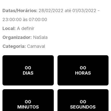
Datas/Horários:
28/02/2022 até 01/03/2022 -
23:00:00 às 07:00:00
Local:
A definir
Organizador:
NaSala
Categoria:
Carnaval
00
00
DIAS
HORAS
00
00
MINUTOS
SEGUNDOS