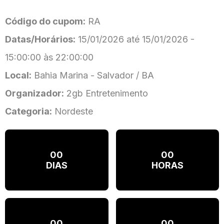
Código do cupom:
RA
Datas/Horários:
15/01/2026 até 15/01/2026 -
15:00:00 às 22:00:00
Local:
Bahia Marina - Salvador / BA
Organizador:
2gb Entretenimento
Categoria:
Nordeste
00
00
DIAS
HORAS
00
00