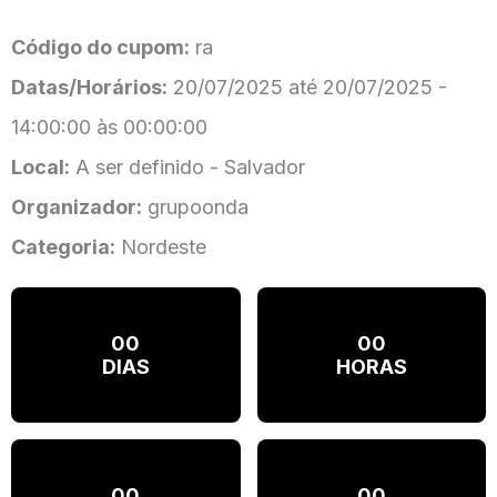
Código do cupom:
ra
Datas/Horários:
20/07/2025 até 20/07/2025 -
14:00:00 às 00:00:00
Local:
A ser definido - Salvador
Organizador:
grupoonda
Categoria:
Nordeste
00
00
DIAS
HORAS
00
00