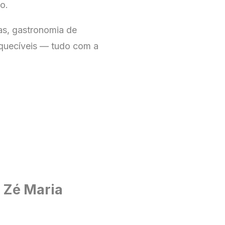
o.
cas, gastronomia de
squecíveis — tudo com a
n Zé Maria