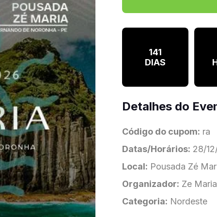
141
DIAS
Detalhes do Eve
Código do cupom:
ra
Datas/Horários:
28/12/
Local:
Pousada Zé Mari
Organizador:
Ze Maria
Categoria:
Nordeste