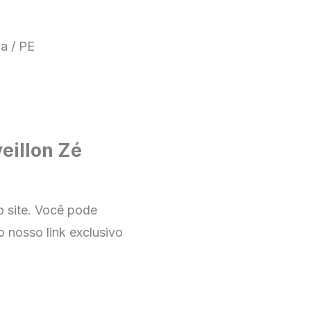
a / PE
eillon Zé
no
site
. Você pode
o nosso link exclusivo