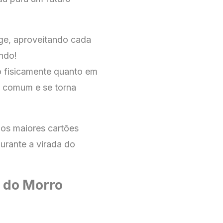
uge, aproveitando cada
ndo!
o fisicamente quanto em
o comum e se torna
dos maiores cartões
urante a virada do
n do Morro