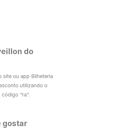
eillon do
no
site ou app Bilheteria
esconto utilizando o
 código “ra”.
 gostar