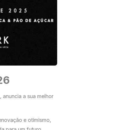
26
 anuncia a sua melhor
renovação e otimismo,
da para um futuro