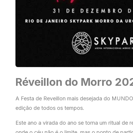
Réveillon do Morro 20
A Festa de Reveillon mais desejada do MUNDO,
edição de todos os tempos.
Este ano a virada do ano se torna um ritual de 
onde o céu não é o limite, mas o ponto de parti