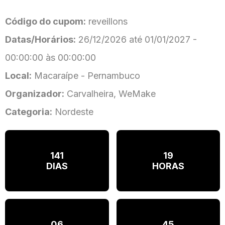
Código do cupom:
reveillons
Datas/Horários:
26/12/2026 até 01/01/2027 -
00:00:00 às 00:00:00
Local:
Macaraípe - Pernambuco
Organizador:
Carvalheira, WeMake
Categoria:
Nordeste
141
19
DIAS
HORAS
06
45