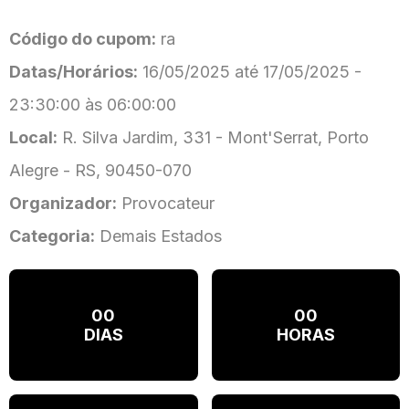
Código do cupom:
ra
Datas/Horários:
16/05/2025 até 17/05/2025 -
23:30:00 às 06:00:00
Local:
R. Silva Jardim, 331 - Mont'Serrat, Porto
Alegre - RS, 90450-070
Organizador:
Provocateur
Categoria:
Demais Estados
00
00
DIAS
HORAS