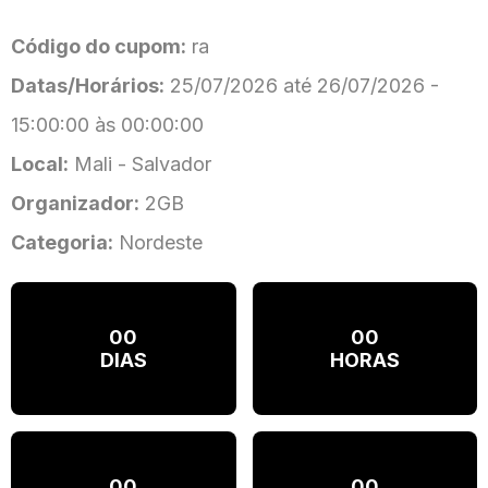
Código do cupom:
ra
Datas/Horários:
25/07/2026 até 26/07/2026 -
15:00:00 às 00:00:00
Local:
Mali - Salvador
Organizador:
2GB
Categoria:
Nordeste
00
00
DIAS
HORAS
00
00