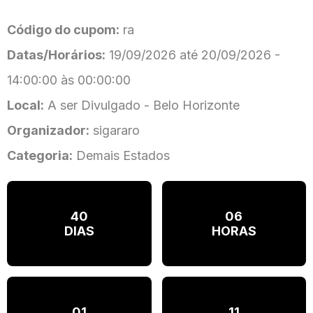
Código do cupom:
ra
Datas/Horários:
19/09/2026 até 20/09/2026 -
14:00:00 às 00:00:00
Local:
A ser Divulgado - Belo Horizonte
Organizador:
sigararo
Categoria:
Demais Estados
40
06
DIAS
HORAS
01
11