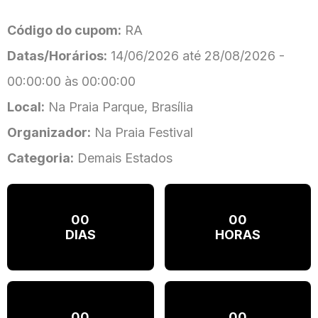
Código do cupom:
RA
Datas/Horários:
14/06/2026 até 28/08/2026 -
00:00:00 às 00:00:00
Local:
Na Praia Parque, Brasília
Organizador:
Na Praia Festival
Categoria:
Demais Estados
00
00
DIAS
HORAS
00
00