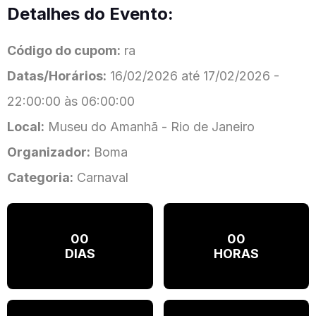
Detalhes do Evento:
Código do cupom:
ra
Datas/Horários:
16/02/2026 até 17/02/2026 -
22:00:00 às 06:00:00
Local:
Museu do Amanhã - Rio de Janeiro
Organizador:
Boma
Categoria:
Carnaval
00
00
DIAS
HORAS