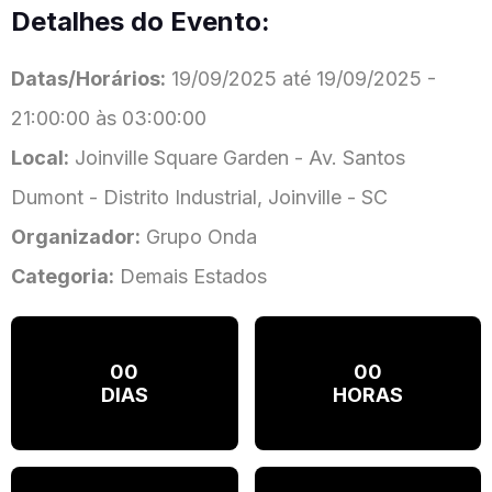
Detalhes do Evento:
Datas/Horários:
19/09/2025 até 19/09/2025 -
21:00:00 às 03:00:00
Local:
Joinville Square Garden - Av. Santos
Dumont - Distrito Industrial, Joinville - SC
Organizador:
Grupo Onda
Categoria:
Demais Estados
00
00
DIAS
HORAS