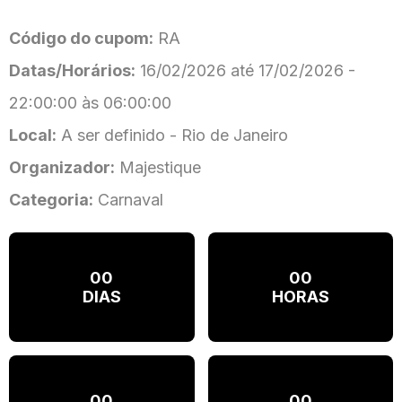
Código do cupom:
RA
Datas/Horários:
16/02/2026 até 17/02/2026 -
22:00:00 às 06:00:00
Local:
A ser definido - Rio de Janeiro
Organizador:
Majestique
Categoria:
Carnaval
00
00
DIAS
HORAS
00
00