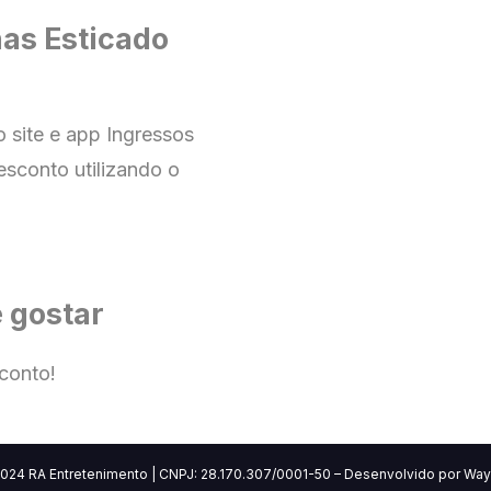
as Esticado
o site e app
Ingressos
esconto utilizando o
 gostar
conto!
2024
RA Entretenimento | CNPJ: 28.170.307/0001-50 – Desenvolvido por Way