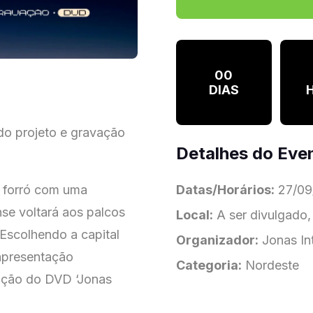
00
DIAS
do projeto e gravação
Detalhes do Eve
o forró com uma
Datas/Horários:
27/09/
nse voltará aos palcos
Local:
A ser divulgado,
 Escolhendo a capital
Organizador:
Jonas In
 apresentação
Categoria:
Nordeste
ação do DVD ‘Jonas