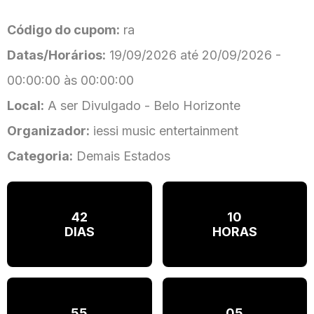
Código do cupom:
ra
Datas/Horários:
19/09/2026 até 20/09/2026 -
00:00:00 às 00:00:00
Local:
A ser Divulgado - Belo Horizonte
Organizador:
iessi music entertainment
Categoria:
Demais Estados
42
10
DIAS
HORAS
55
05