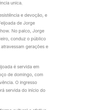
ncia unica.
esistência e devoção, e
Feijoada de Jorge
show. No palco, Jorge
eiro, conduz o público
e atravessam gerações e
ijoada é servida em
lmoço de domingo, com
vência. O ingresso
á servida do início do