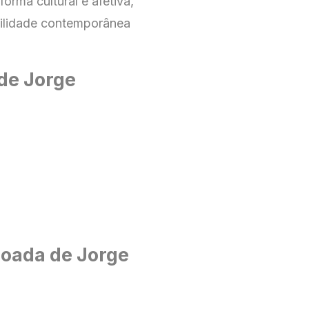
orma cultural e afetiva,
silidade contemporânea
 de Jorge
joada de Jorge