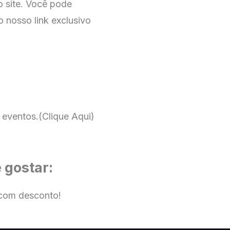
no
site
. Você pode
o nosso link exclusivo
 eventos.
(Clique Aqui)
 gostar:
com desconto!