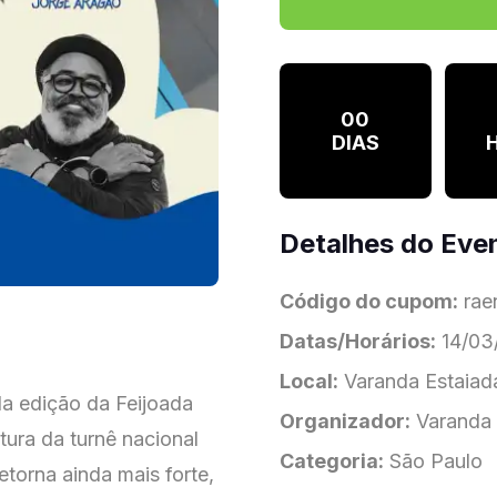
00
DIAS
Detalhes do Eve
Código do cupom:
rae
Datas/Horários:
14/03/
Local:
Varanda Estaiada
a edição da Feijoada
Organizador:
Varanda 
tura da turnê nacional
Categoria:
São Paulo
etorna ainda mais forte,