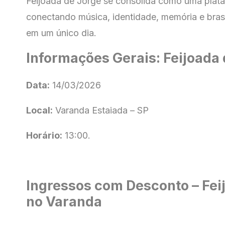
Feijoada de Jorge se consolida como uma plataf
conectando música, identidade, memória e bra
em um único dia.
Informações Gerais: Feijoada
Data:
14/03/2026
Local:
Varanda Estaiada – SP
Horário:
13:00.
Ingressos com Desconto – Fei
no Varanda