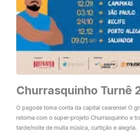
Churrasquinho Turnê 
O pagode toma conta da capital cearense! O g
retorna com o super-projeto Churrasquinho e tr
tarde/noite de muita música, curtição e alegria.