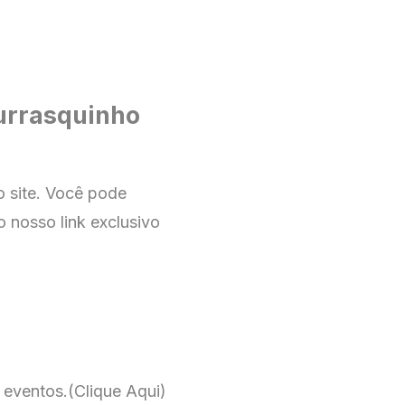
urrasquinho
no
site
. Você pode
o nosso link exclusivo
 eventos.
(Clique Aqui)