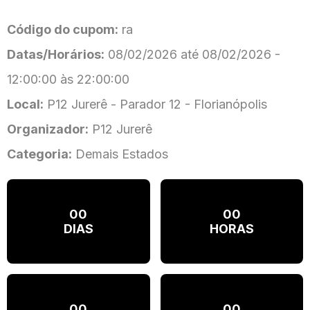
Código do cupom:
ra
Datas/Horários:
08/02/2026 até 08/02/2026 -
12:00:00 às 22:00:00
Local:
P12 Jurerê - Parador 12 - Florianópolis
Organizador:
P12 Jurerê
Categoria:
Demais Estados
00
00
DIAS
HORAS
00
00