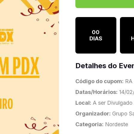
00
DIAS
Detalhes do Eve
Código do cupom:
RA
Datas/Horários:
14/02/
Local:
A ser Divulgado 
Organizador:
Grupo Sa
Categoria:
Nordeste