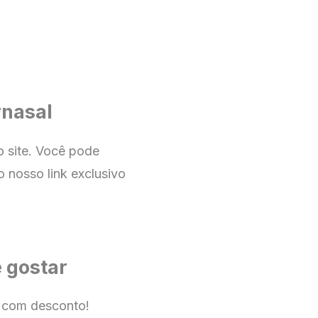
rnasal
no
site
. Você pode
o nosso link exclusivo
 gostar
 com desconto!