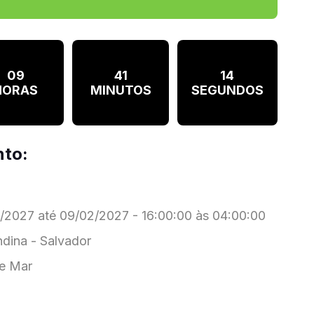
09
41
13
HORAS
MINUTOS
SEGUNDOS
nto:
2027 até 09/02/2027 - 16:00:00 às 04:00:00
ndina - Salvador
e Mar