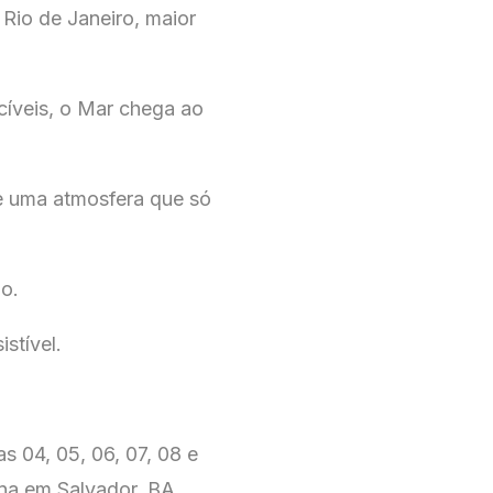
Rio de Janeiro, maior
cíveis, o Mar chega ao
 e uma atmosfera que só
o.
stível.
s 04, 05, 06, 07, 08 e
ina em Salvador, BA.