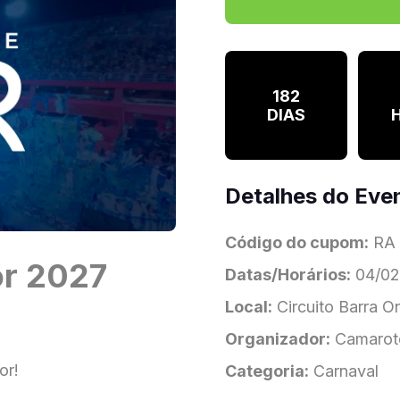
182
DIAS
Detalhes do Eve
Código do cupom:
RA
or 2027
Datas/Horários:
04/02/
Local:
Circuito Barra O
Organizador:
Camarot
or!
Categoria:
Carnaval