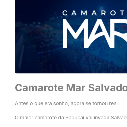
Camarote Mar Salvad
Antes o que era sonho, agora se tornou real.
O maior camarote da Sapucaí vai invadir Salvad