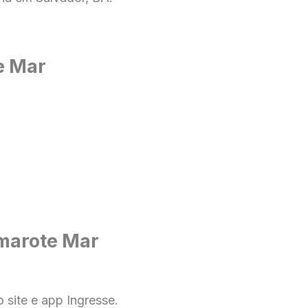
e Mar
marote Mar
no
site e app Ingresse
.