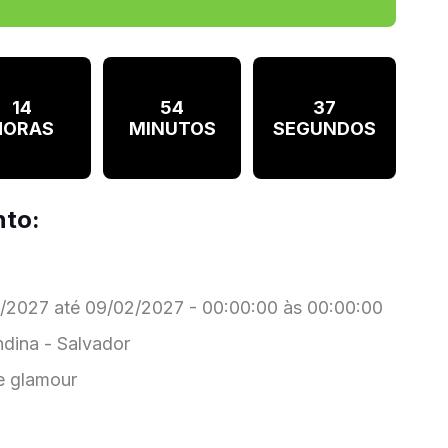
14
54
36
HORAS
MINUTOS
SEGUNDOS
nto:
2027 até 09/02/2027 - 00:00:00 às 00:00:00
ndina - Salvador
 glamour