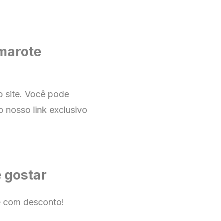
marote
no
site
. Você pode
o nosso link exclusivo
 gostar
e com desconto!