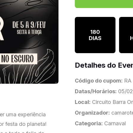
180
DIAS
Detalhes do Eve
Código do cupom:
RA
Datas/Horários:
05/02/
Local:
Circuito Barra O
Organizador:
camarote
er uma experiência
Categoria:
Carnaval
or festa do planeta!