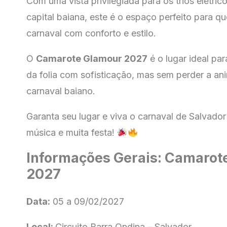
Com uma vista privilegiada para os trios elétrico
capital baiana, este é o espaço perfeito para q
carnaval com conforto e estilo.
O
Camarote Glamour 2027
é o lugar ideal pa
da folia com sofisticação, mas sem perder a a
carnaval baiano.
Garanta seu lugar e viva o carnaval de Salvador 
música e muita festa!
Informações Gerais: Camarot
2027
Data:
05 a 09/02/2027
Local:
Circuito Barra Ondina – Salvador