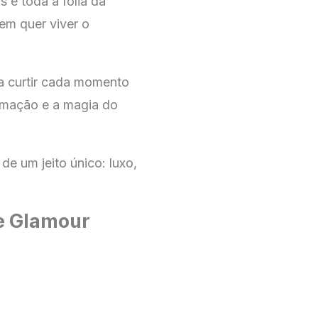
s e toda a folia da
uem quer viver o
ra curtir cada momento
nimação e a magia do
de um jeito único: luxo,
e Glamour