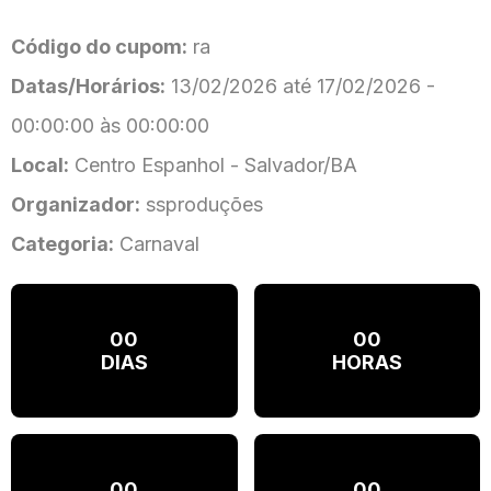
Código do cupom:
ra
Datas/Horários:
13/02/2026 até 17/02/2026 -
00:00:00 às 00:00:00
Local:
Centro Espanhol - Salvador/BA
Organizador:
ssproduções
Categoria:
Carnaval
00
00
DIAS
HORAS
00
00