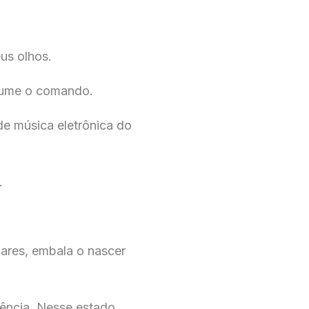
us olhos.
ssume o comando.
e música eletrônica do
.
ares, embala o nascer
ência. Nesse estado.