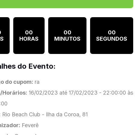
0
00
00
00
AS
HORAS
MINUTOS
SEGUNDOS
lhes do Evento:
o do cupom:
ra
/Horários:
16/02/2023 até 17/02/2023 - 22:00:00 às
:00
:
Rio Beach Club - Ilha da Coroa, 81
izador:
Feverê