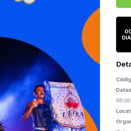
0
DI
Deta
Códig
Datas
06:00
Local
Organ