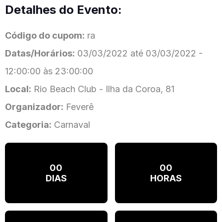
Detalhes do Evento:
Código do cupom:
ra
Datas/Horários:
03/03/2022 até 03/03/2022 -
12:00:00 às 23:00:00
Local:
Rio Beach Club - Ilha da Coroa, 81
Organizador:
Feverê
Categoria:
Carnaval
00
00
DIAS
HORAS