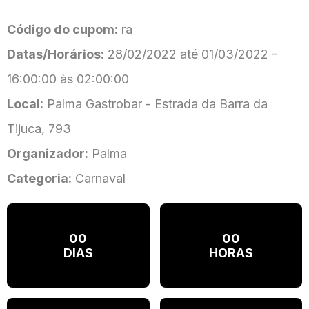
Código do cupom:
ra
Datas/Horários:
28/02/2022 até 01/03/2022 -
16:00:00 às 02:00:00
Local:
Palma Gastrobar - Estrada da Barra da
Tijuca, 793
Organizador:
Palma
Categoria:
Carnaval
00
00
DIAS
HORAS